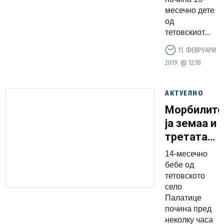
одговорно
месечно дете
а
од
состојбата
тетовскиот...
е
11. ФЕВРУАРИ
алармантн
2019. @ 12:10
АКТУЕЛНО
Морбилите
ја земаа и
третата
жртва,
14-месечно
почина
бебе од
14-
тетовското
село
месечно
Палатице
бебе
почина пред
неколку часа