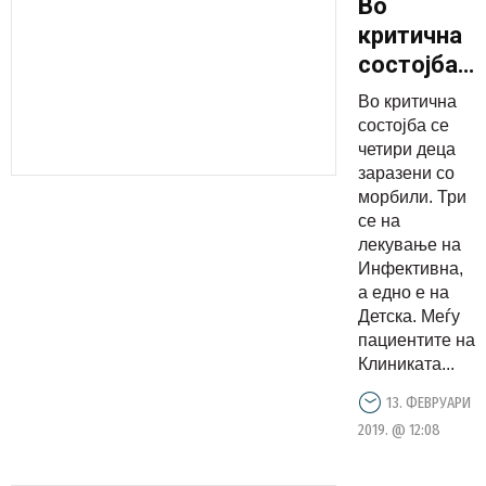
Во
критична
состојба
се четири
Во критична
деца
состојба се
заразени
четири деца
заразени со
со
морбили. Три
морбили
се на
лекување на
Инфективна,
а едно е на
Детска. Меѓу
пациентите на
Клиниката...
13. ФЕВРУАРИ
2019. @ 12:08