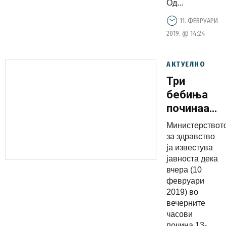
Од...
11. ФЕВРУАРИ
2019. @ 14:24
АКТУЕЛНО
Три
бебиња
починаа
од
Министерствот
морбили:
за здравство
Трагедиит
ја известува
јавноста дека
ја
вчера (10
потресоа
февруари
јавноста,
2019) во
никој не
вечерните
часови
превзема
почина 13-