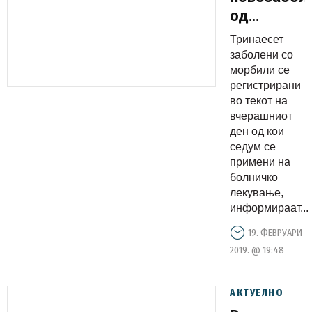
од
морбили,
Тринаесет
дете и
заболени со
возрасен
морбили се
регистрирани
во тешка
во текот на
состојба
вчерашниот
ден од кои
седум се
примени на
болничко
лекување,
информираат...
19. ФЕВРУАРИ
2019. @ 19:48
АКТУЕЛНО