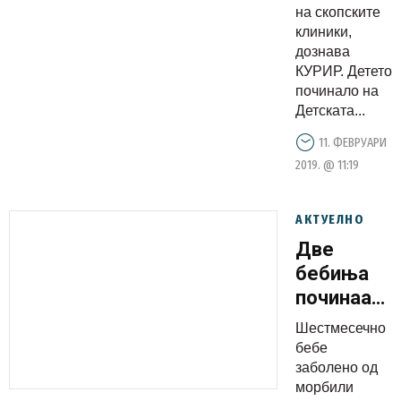
на скопските
клиники,
дознава
КУРИР. Детето
починало на
Детската...
11. ФЕВРУАРИ
2019. @ 11:19
АКТУЕЛНО
Две
бебиња
починаа
од
Шестмесечно
морбили
бебе
во
заболено од
морбили
Македониј