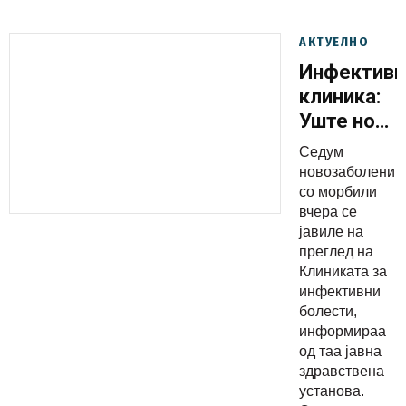
АКТУЕЛНО
Инфективн
клиника:
Уште нови
седум
Седум
случаи со
новозаболени
морбили
со морбили
вчера се
јавиле на
преглед на
Клиниката за
инфективни
болести,
информираа
од таа јавна
здравствена
установа.