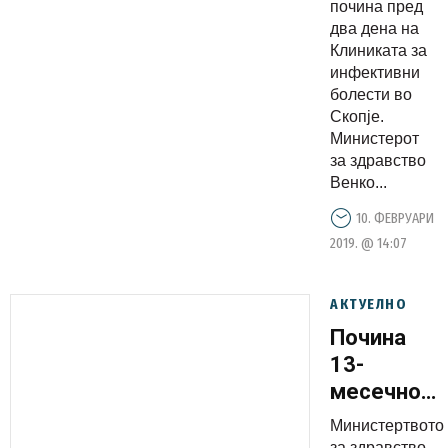
почина пред
Состојбат
два дена на
е
Клиниката за
алармантн
инфективни
болести во
Филипче
Скопје.
бега од
Министерот
одговорно
за здравство
Венко...
10. ФЕВРУАРИ
2019. @ 14:07
АКТУЕЛНО
Почина
13-
месечно
дете
Министертвото
поради
за здравство