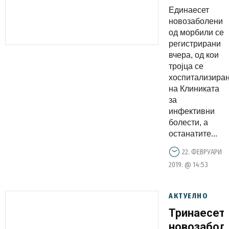
морбили,
Единаесет
тројца
новозаболени
хоспитали
од морбили се
регистрирани
вчера, од кои
тројца се
хоспитализира
на Клиниката
за
инфективни
болести, а
останатите...
22. ФЕВРУАРИ
2019. @ 14:53
АКТУЕЛНО
Тринаесет
новозабол