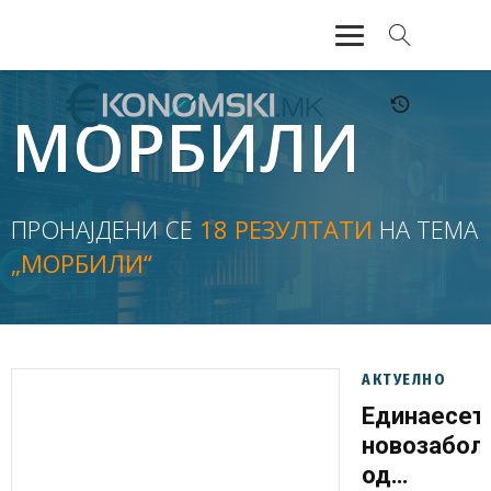
АКТУЕЛНО
МОРБИЛИ
ЕКОНОМИЈА
ФИНАНСИИ
ПРОНАЈДЕНИ СЕ
18 РЕЗУЛТАТИ
НА ТЕМА
„МОРБИЛИ“
БАНКАРСТВО
ЖИВОТ
МОЗАИК
АКТУЕЛНО
Единаесет
новозабол
од