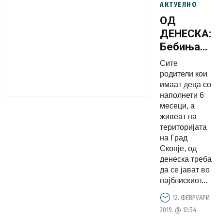
АКТУЕЛНО
ОД
ДЕНЕСКА:
Бебињата
наместо
Сите
на една
родители кои
година ќе
имаат деца со
наполнети 6
се
месеци, а
вакцинира
живеат на
со МРП на
територијата
6 месеци
на Град
Скопје, од
денеска треба
да се јават во
најблискиот...
12. ФЕВРУАРИ
2019. @ 12:54