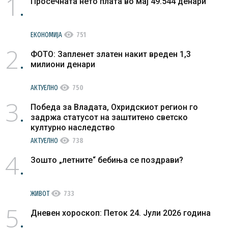
1
Просечната нето плата во мај 49.544 денари
visibility
ЕКОНОМИЈА
751
2
ФОТО: Запленет златен накит вреден 1,3
милиони денари
visibility
АКТУЕЛНО
750
3
Победа за Владата, Охридскиот регион го
задржа статусот на заштитено светско
културно наследство
visibility
АКТУЕЛНО
738
4
Зошто „летните“ бебиња се поздрави?
visibility
ЖИВОТ
733
5
Дневен хороскоп: Петок 24. Јули 2026 година