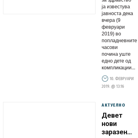
компликац
ја известува
јавноста дека
од
вчера (9
морбили
февруари
2019) во
попладневните
часови
почина уште
едно дете од
компликации...
10. ФЕВРУАРИ
2019. @ 13:16
АКТУЕЛНО
Девет
нови
заразени