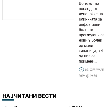
со
Во текот на
морбили,
последното
на
деноноќие на
Клиниката за
Клиника
инфективни
се
болести
хоспитали
прегледани се
вкупно 23
нови 9 болни
од мали
пациенти
сипаници, а 4
од нив се
примени...
07. ФЕВРУАРИ
2019. @ 19:36
НАЈЧИТАНИ
ВЕСТИ