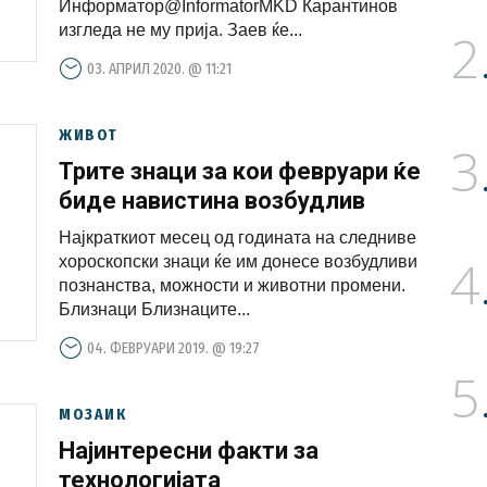
Информатор@InformatorMKD Карантинов
изгледа не му прија. Заев ќе...
2
03. АПРИЛ 2020. @ 11:21
ЖИВОТ
3
Трите знаци за кои февруари ќе
биде навистина возбудлив
Најкраткиот месец од годината на следниве
4
хороскопски знаци ќе им донесе возбудливи
познанства, можности и животни промени.
Близнаци Близнаците...
04. ФЕВРУАРИ 2019. @ 19:27
5
МОЗАИК
Најинтересни факти за
технологијата