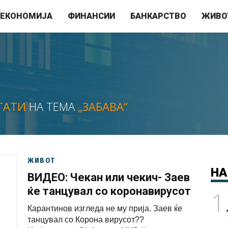
ЕКОНОМИЈА
ФИНАНСИИ
БАНКАРСТВО
ЖИВО
ТАТИ
НА ТЕМА
„ЗАБАВА“
ЖИВОТ
НА
ВИДЕО: Чекан или чекич- Заев
ќе танцувал со коронавирусот
1
Карантинов изгледа не му прија. Заев ќе
танцувал со Корона вирусот??