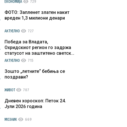
visibility
ЕКОНОМИЈА
729
ФОТО: Запленет златен накит
вреден 1,3 милиони денари
visibility
АКТУЕЛНО
727
Победа за Владата,
Охридскиот регион го задржа
статусот на заштитено светско
културно наследство
visibility
АКТУЕЛНО
715
Зошто „летните“ бебиња се
поздрави?
visibility
ЖИВОТ
707
Дневен хороскоп: Петок 24.
Јули 2026 година
visibility
МОЗАИК
669