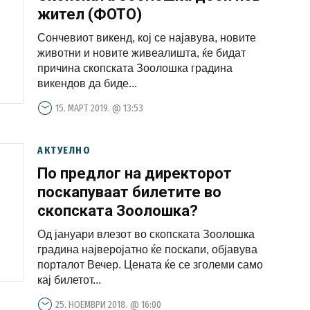
жител (ФОТО)
Сончевиот викенд, кој се најавува, новите
животни и новите живеалишта, ќе бидат
причина скопската Зоолошка градина
викендов да биде...
15. МАРТ 2019. @ 13:53
АКТУЕЛНО
По предлог на директорот
поскапуваат билетите во
скопската Зоолошка?
Од јануари влезот во скопската Зоолошка
градина најверојатно ќе поскапи, објавува
порталот Вечер. Цената ќе се зголеми само
кај билетот...
25. НОЕМВРИ 2018. @ 16:00