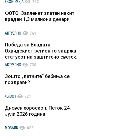
visibility
ЕКОНОМИЈА
742
ФОТО: Запленет златен накит
вреден 1,3 милиони денари
visibility
АКТУЕЛНО
741
Победа за Владата,
Охридскиот регион го задржа
статусот на заштитено светско
културно наследство
visibility
АКТУЕЛНО
730
Зошто „летните“ бебиња се
поздрави?
visibility
ЖИВОТ
721
Дневен хороскоп: Петок 24.
Јули 2026 година
visibility
МОЗАИК
683