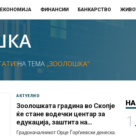
ЕКОНОМИЈА
ФИНАНСИИ
БАНКАРСТВО
ЖИВО
ШКА
ТАТИ
НА ТЕМА
„ЗООЛОШКА“
АКТУЕЛНО
НА
Зоолошката градина во Скопје
ќе стане водечки центар за
1
едукација, заштита на
природата и хуман третман на
Градоначалникот Орце Ѓорѓиевски денеска