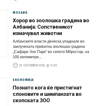
МОЗАИК
Хорор во зоолошка градина во
Албанија: Сопственикот
измачувал животни
Албанските власти денеска упаднале во
заклучената приватна зоолошка градина
„Сафари Зоо Парк“ во селото Мбростар, на
100 километри...
29. ОКТОМВРИ 2018. @ 14:05
ЕКОНОМИЈА
Познато кога ќе пристигнат
слоновите и шимпанзата во
скопската ЗОО