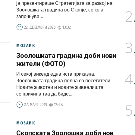
животните
ја презентираше Стратегијата за развој на
2
Зоолошката градина во Скопје, со која
започнува...
22. ДЕКЕМВРИ 2025. @ 13:32
3
МОЗАИК
Зоолошката градина доби нови
жители (ФОТО)
4
И секој викенд една иста приказна.
Зоолошката градина полна со посетители.
Новите животни и новите живеалишта,
се причина таа да биде...
5
27. МАРТ 2019. @ 12:48
МОЗАИК
Скопската Зоолошка доби нов