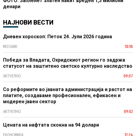
ФОТО: Запленет златен накит вреден 1,3 милиони
денари
НАЈНОВИ ВЕСТИ
Дневен хороскоп: Петок 24. Јули 2026 година
МОЗАИК
10:18
Победа за Владата, Охридскиот регион го задржа
статусот на заштитено светско културно наследство
АКТУЕЛНО
09:07
Со реформите во јавната администрација и растот на
платите, создаваме професионален, ефикасен и
модерен јавен сектор
АКТУЕЛНО
09:02
Цената на нафтата скокна на 94 долари
ЕКОНОМИЈА
12:24