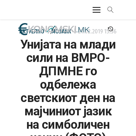
АКТУЕЛНО
АКТУЕЛНО
МОЗАИК
21.02.2019
15:36
,
Унијата на млади
ЕКОНОМИЈА
сили на ВМРО-
ФИНАНСИИ
ДПМНЕ го
БАНКАРСТВО
одбележа
ЖИВОТ
светскиот ден на
МОЗАИК
мајчиниот јазик
на симболичен