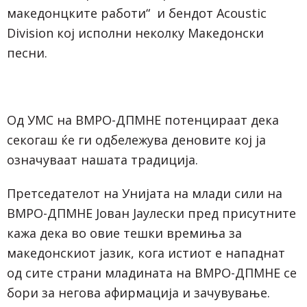
македонцките работи“ и бендот Acoustic
Division кој исполни неколку Македонски
песни.
Од УМС на ВМРО-ДПМНЕ потенцираат дека
секогаш ќе ги одбележува деновите кој ја
означуваат нашата традиција.
Претседателот на Унијата на млади сили на
ВМРО-ДПМНЕ Јован Јаулески пред присутните
кажа дека во овие тешки времиња за
македонскиот јазик, кога истиот е нападнат
од сите страни младината на ВМРО-ДПМНЕ се
бори за негова афирмација и зачувување.