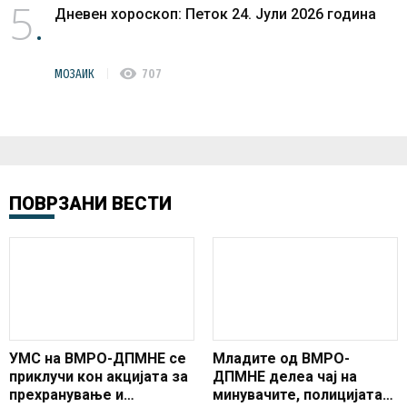
5
Дневен хороскоп: Петок 24. Јули 2026 година
visibility
МОЗАИК
707
ПОВРЗАНИ ВЕСТИ
УМС на ВМРО-ДПМНЕ се
Младите од ВМРО-
приклучи кон акцијата за
ДПМНЕ делеа чај на
прехранување и
минувачите, полицијата