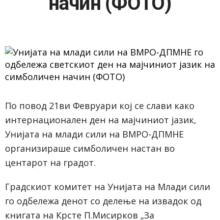
начин (ФОТО)
По повод 21ви Февруари кој се слави како
интернационален ден на мајчиниот јазик,
Унијата на млади сили на ВМРО-ДПМНЕ
организираше симболичен настан во
центарот на градот.
Градскиот комитет на Унијата на Млади сили
го одбележа денот со делење на извадок од
книгата на Крсте П.Мисирков „За