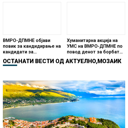
згрижување на
насилно ги дислоцираше
бездомните кучиња од
Вардариште
ВМРО-ДПМНЕ објави
Хуманитарна акција на
повик за кандидирање на
УМС на ВМРО-ДПМНЕ по
кандидати за
повод денот за борбата
претседатели на УЖ и
против гладот
ОСТАНАТИ ВЕСТИ ОД
АКТУЕЛНО
,
МОЗАИК
УМС