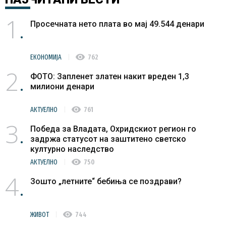
1
Просечната нето плата во мај 49.544 денари
visibility
ЕКОНОМИЈА
762
2
ФОТО: Запленет златен накит вреден 1,3
милиони денари
visibility
АКТУЕЛНО
761
3
Победа за Владата, Охридскиот регион го
задржа статусот на заштитено светско
културно наследство
visibility
АКТУЕЛНО
750
4
Зошто „летните“ бебиња се поздрави?
visibility
ЖИВОТ
744