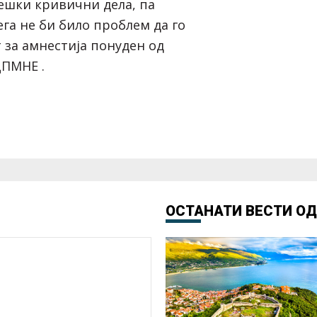
тешки кривични дела, па
ега не би било проблем да го
 за амнестија понуден од
ДПМНЕ .
ОСТАНАТИ ВЕСТИ О