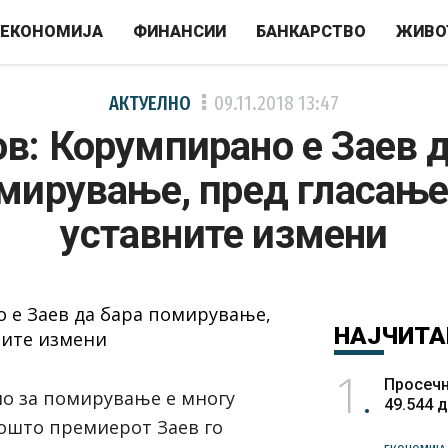
ЕКОНОМИЈА
ФИНАНСИИ
БАНКАРСТВО
ЖИВО
АКТУЕЛНО
09.11.2018
13:47
в: Корумпирано е Заев д
мирување, пред гласање
уставните измени
НАЈЧИТА
1
Просечн
о за помирување е многу
49.544 
ошто премиерот Заев го