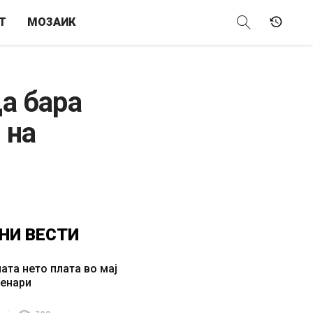
Т
МОЗАИК
а бара
 на
НИ
ВЕСТИ
ата нето плата во мај
денари