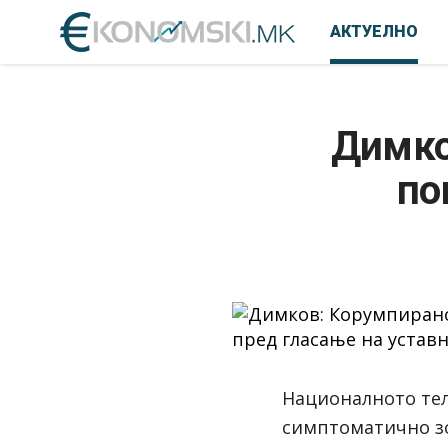
АКТУЕЛНО
Димко
по
Националното тел
симптоматично з