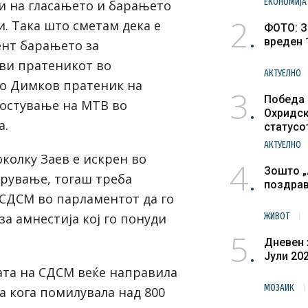
ЕКОНОМИЈА
чи на гласањето и барањето
2
. Така што сметам дека е
ФОТО: З
вреден 
нт барањето за
ви пратеникот во
АКТУЕЛНО
о Димков пратеник на
3
Победа 
остување на МТВ во
Охридск
а.
статусо
културн
АКТУЕЛНО
околку Заев е искрен во
4
Зошто „
рување, тогаш треба
поздра
СДСМ во парламентот да го
а амнестија кој го понуди
ЖИВОТ
5
Дневен 
Јули 20
ата на СДСМ веќе направила
МОЗАИК
а кога помилувала над 800