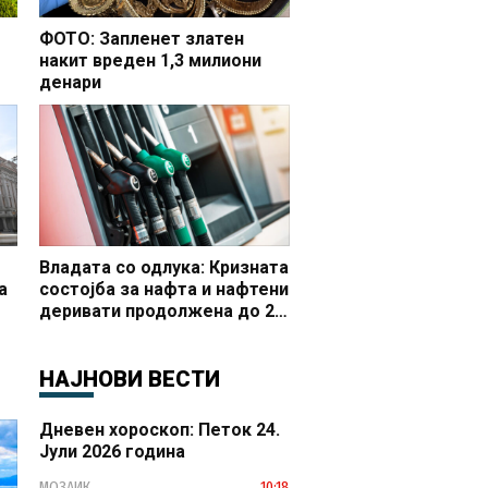
ФОТО: Запленет златен
накит вреден 1,3 милиони
денари
но
Владата со одлука: Кризната
а
состојба за нафта и нафтени
деривати продолжена до 20
 и
октомври
НАЈНОВИ ВЕСТИ
Дневен хороскоп: Петок 24.
Јули 2026 година
МОЗАИК
10:18