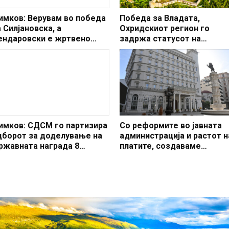
имков: Верувам во победа
Победа за Владата,
 Силјановска, а
Охридскиот регион го
ендаровски е жртвено
задржа статусот на
гне
заштитено светско култур
наследство
имков: СДСМ го партизира
Со реформите во јавната
дборот за доделување на
администрација и растот н
ржавната награда 8
платите, создаваме
ептември
професионален, ефикасен
модерен јавен сектор