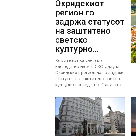
Охридскиот
регион го
задржа статусот
на заштитено
светско
културно
наследство
Комитетот за светско
наследство на УНЕСКО одлучи
Охридскиот регион да го задржи
статусот на заштитено светско
културно наследство. Одлуката...