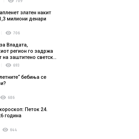
visibility
709
апленет златен накит
1,3 милиони денари
visibility
706
за Владата,
иот регион го задржа
т на заштитено светско
о наследство
visibility
693
летните“ бебиња се
ви?
visibility
686
хороскоп: Петок 24.
26 година
visibility
644