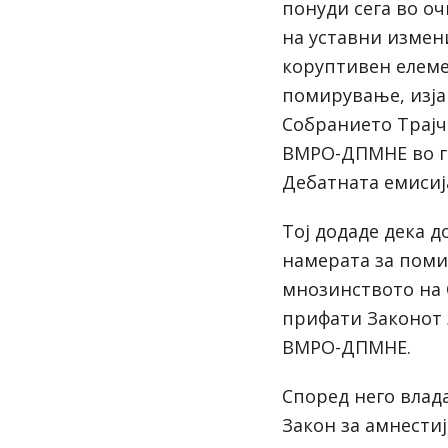
понуди сега во о
на уставни измени
коруптивен елеме
помирување, изја
Собранието Трајч
ВМРО-ДПМНЕ во г
Дебатната емисиј
Тој додаде дека д
намерата за поми
мнозинството на 
прифати Законот з
ВМРО-ДПМНЕ.
Според него влад
Закон за амнестиј