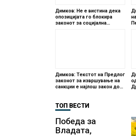
Димков: Не е вистина дека
Д
опозицијата го блокира
на
законот за социјална
П
заштита
ја
Димков: Текстот на Предлог
Д
законот за извршување на
о
санкции е најлош закон до
Д
сега кој го уредува
С
извршувањето на санкции
ТОП ВЕСТИ
Победа за
Владата,