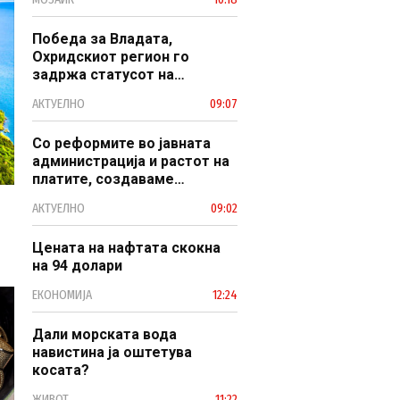
Победа за Владата,
Охридскиот регион го
задржа статусот на
заштитено светско културно
АКТУЕЛНО
09:07
наследство
Со реформите во јавната
администрација и растот на
платите, создаваме
професионален, ефикасен и
АКТУЕЛНО
09:02
модерен јавен сектор
Цената на нафтата скокна
на 94 долари
ЕКОНОМИЈА
12:24
Дали морската вода
навистина ја оштетува
косата?
ЖИВОТ
11:22