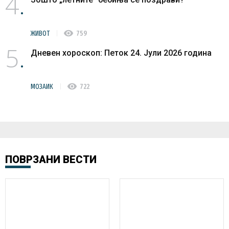
4
visibility
ЖИВОТ
759
5
Дневен хороскоп: Петок 24. Јули 2026 година
visibility
МОЗАИК
722
ПОВРЗАНИ ВЕСТИ