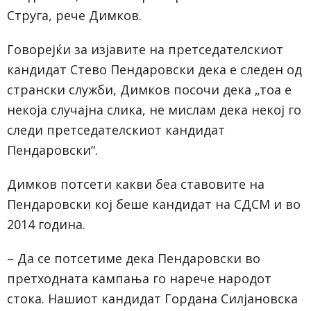
Струга, рече Димков.
Говорејќи за изјавите на претседателскиот
кандидат Стево Пендаровски дека е следен од
странски служби, Димков посочи дека „тоа е
некоја случајна слика, не мислам дека некој го
следи претседателскиот кандидат
Пендаровски“.
Димков потсети какви беа ставовите на
Пендаровски кој беше кандидат на СДСМ и во
2014 година.
– Да се потсетиме дека Пендаровски во
претходната кампања го нарече народот
стока. Нашиот кандидат Гордана Силјановска