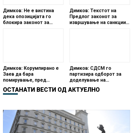
Димков: Не е вистина
Димков: Текстот на
дека опозицијата го
Предлог законот за
блокира законот за
извршување на санкции е
социјална заштита
најлош закон до сега кој
го уредува
извршувањето на
санкции
Димков: Корумпирано е
Димков: СДСМ го
Заев да бара
партизира одборот за
помирување, пред
доделување на
гласање на уставните
Државната награда 8
ОСТАНАТИ ВЕСТИ ОД
АКТУЕЛНО
измени
Септември