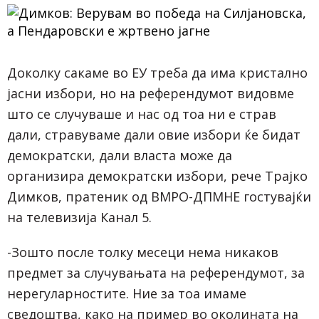
Доколку сакаме во ЕУ треба да има кристално
јасни избори, но на референдумот видовме
што се случуваше и нас од тоа ни е страв
дали, стравуваме дали овие избори ќе бидат
демократски, дали власта може да
организира демократски избори, рече Трајко
Димков, пратеник од ВМРО-ДПМНЕ гостувајќи
на телевизија Канал 5.
-Зошто после толку месеци нема никаков
предмет за случувањата на референдумот, за
нерегуларностите. Ние за тоа имаме
сведоштва, како на пример во околината на