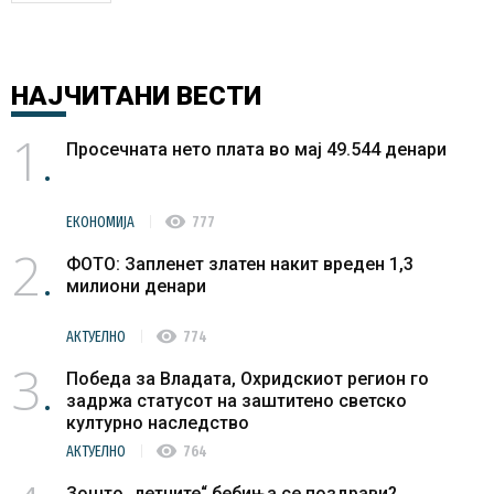
НАЈЧИТАНИ
ВЕСТИ
1
Просечната нето плата во мај 49.544 денари
visibility
ЕКОНОМИЈА
777
2
ФОТО: Запленет златен накит вреден 1,3
милиони денари
visibility
АКТУЕЛНО
774
3
Победа за Владата, Охридскиот регион го
задржа статусот на заштитено светско
културно наследство
visibility
АКТУЕЛНО
764
Зошто „летните“ бебиња се поздрави?