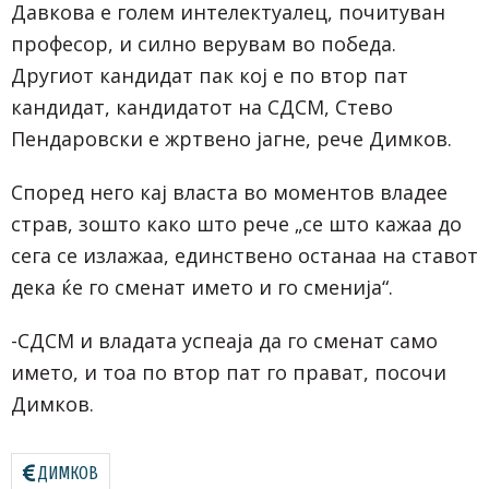
Давкова е голем интелектуалец, почитуван
професор, и силно верувам во победа.
Другиот кандидат пак кој е по втор пат
кандидат, кандидатот на СДСМ, Стево
Пендаровски е жртвено јагне, рече Димков.
Според него кај власта во моментов владее
страв, зошто како што рече „се што кажаа до
сега се излажаа, единствено останаа на ставот
дека ќе го сменат името и го сменија“.
-СДСМ и владата успеаја да го сменат само
името, и тоа по втор пат го прават, посочи
Димков.
ДИМКОВ