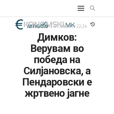
АКТУЕЛНО
АКТУЕЛНО
07.03.2019
22:24
Димков:
ЕКОНОМИЈА
Верувам во
ФИНАНСИИ
победа на
БАНКАРСТВО
Силјановска, а
ЖИВОТ
Пендаровски е
МОЗАИК
жртвено јагне