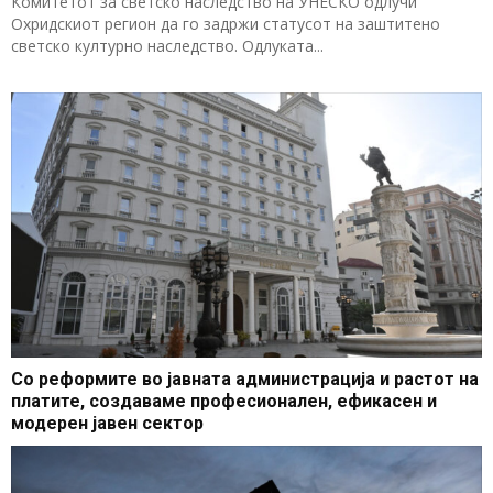
Комитетот за светско наследство на УНЕСКО одлучи
Охридскиот регион да го задржи статусот на заштитено
светско културно наследство. Одлуката...
Со реформите во јавната администрација и растот на
платите, создаваме професионален, ефикасен и
модерен јавен сектор