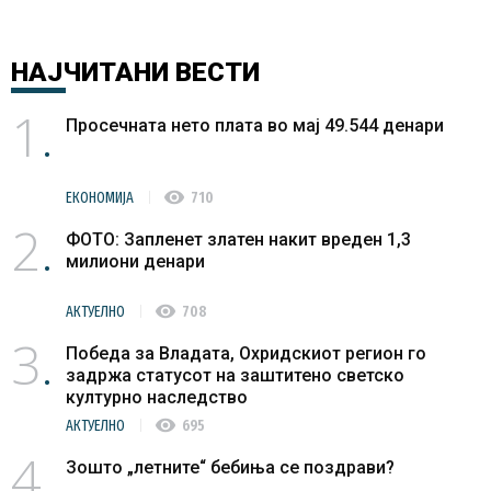
НАЈЧИТАНИ
ВЕСТИ
1
Просечната нето плата во мај 49.544 денари
visibility
ЕКОНОМИЈА
710
2
ФОТО: Запленет златен накит вреден 1,3
милиони денари
visibility
АКТУЕЛНО
708
3
Победа за Владата, Охридскиот регион го
задржа статусот на заштитено светско
културно наследство
visibility
АКТУЕЛНО
695
4
Зошто „летните“ бебиња се поздрави?