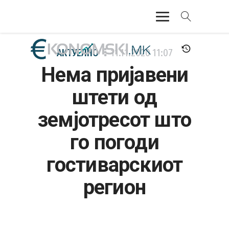
АКТУЕЛНО
АКТУЕЛНО
11.11.2020
11:07
Нема пријавени
ЕКОНОМИЈА
штети од
ФИНАНСИИ
земјотресот што
БАНКАРСТВО
го погоди
ЖИВОТ
гостиварскиот
МОЗАИК
регион