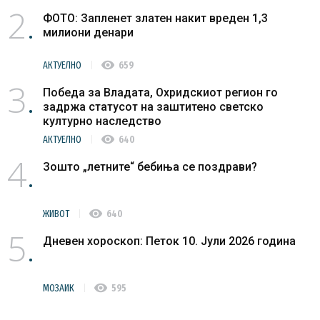
2
ФОТО: Запленет златен накит вреден 1,3
милиони денари
visibility
АКТУЕЛНО
659
3
Победа за Владата, Охридскиот регион го
задржа статусот на заштитено светско
културно наследство
visibility
АКТУЕЛНО
640
4
Зошто „летните“ бебиња се поздрави?
visibility
ЖИВОТ
640
5
Дневен хороскоп: Петок 10. Јули 2026 година
visibility
МОЗАИК
595