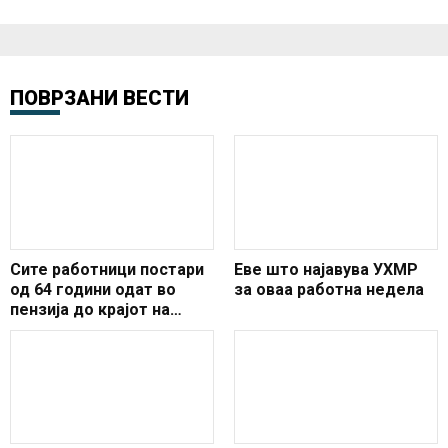
ПОВРЗАНИ ВЕСТИ
Сите работници постари
Еве што најавува УХМР
од 64 години одат во
за оваа работна недела
пензија до крајот на
2021- исклучок ќе има
само во овие две
професии!