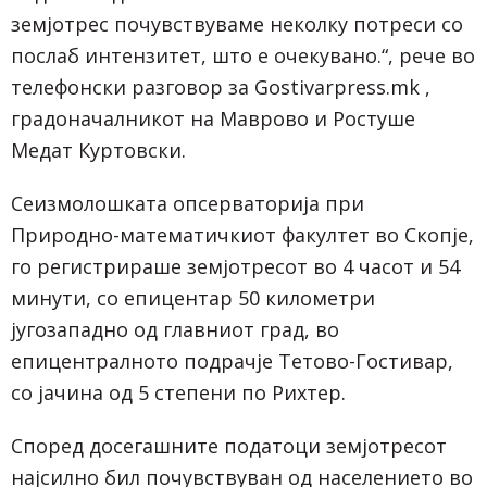
земјотрес почувствуваме неколку потреси со
послаб интензитет, што е очекувано.“, рече во
телефонски разговор за Gostivarpress.mk ,
градоначалникот на Маврово и Ростуше
Медат Куртовски.
Сеизмолошката опсерваторија при
Природно-математичкиот факултет во Скопје,
го регистрираше земјотресот во 4 часот и 54
минути, со епицентар 50 километри
југозападно од главниот град, во
епицентралното подрачје Тетово-Гостивар,
со јачина од 5 степени по Рихтер.
Според досегашните податоци земјотресот
најсилно бил почувствуван од населението во