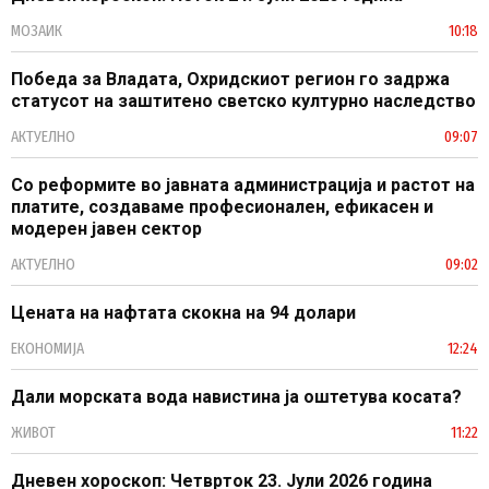
МОЗАИК
10:18
Победа за Владата, Охридскиот регион го задржа
статусот на заштитено светско културно наследство
АКТУЕЛНО
09:07
Со реформите во јавната администрација и растот на
платите, создаваме професионален, ефикасен и
модерен јавен сектор
АКТУЕЛНО
09:02
Цената на нафтата скокна на 94 долари
ЕКОНОМИЈА
12:24
Дали морската вода навистина ја оштетува косата?
ЖИВОТ
11:22
Дневен хороскоп: Четврток 23. Јули 2026 година