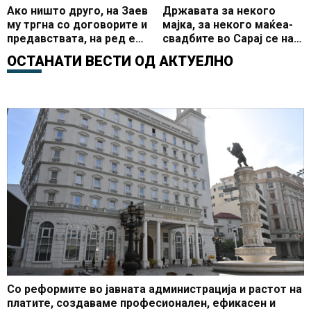
Ако ништо друго, на Заев
Државата за некого
му тргна со договорите и
мајка, за некого маќеа-
предавствата, на ред е
свадбите во Сарај се над
Гоце Делчев и
законот во Македонија,
ОСТАНАТИ ВЕСТИ ОД
АКТУЕЛНО
историјата
власта замижува пред
новите жаришта на
корона
Со реформите во јавната администрација и растот на
платите, создаваме професионален, ефикасен и