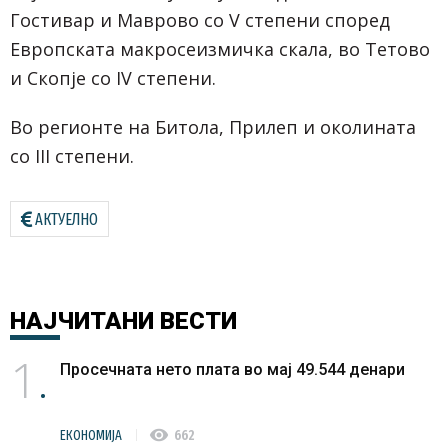
Гостивар и Маврово со V степени според
Европската макросеизмичка скала, во Тетово
и Скопје со IV степени.
Во регионте на Битола, Прилеп и околината
со III степени.
АКТУЕЛНО
НАЈЧИТАНИ
ВЕСТИ
1
Просечната нето плата во мај 49.544 денари
visibility
ЕКОНОМИЈА
662