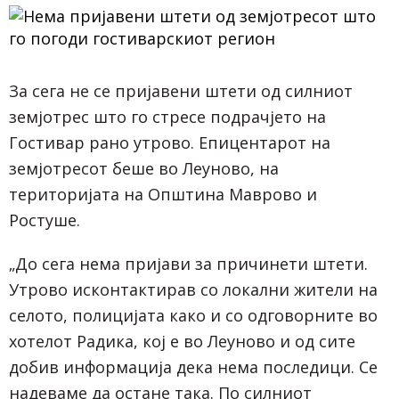
За сега не се пријавени штети од силниот
земјотрес што го стресе подрачјето на
Гостивар рано утрово. Епицентарот на
земјотресот беше во Леуново, на
територијата на Општина Маврово и
Ростуше.
„До сега нема пријави за причинети штети.
Утрово исконтактирав со локални жители на
селото, полицијата како и со одговорните во
хотелот Радика, кој е во Леуново и од сите
добив информација дека нема последици. Се
надеваме да остане така. По силниот