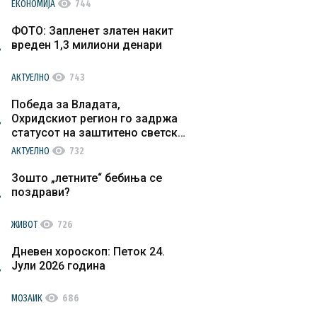
visibility
ЕКОНОМИЈА
744
ФОТО: Запленет златен накит
вреден 1,3 милиони денари
visibility
АКТУЕЛНО
743
Победа за Владата,
Охридскиот регион го задржа
статусот на заштитено светско
културно наследство
visibility
АКТУЕЛНО
732
Зошто „летните“ бебиња се
поздрави?
visibility
ЖИВОТ
726
Дневен хороскоп: Петок 24.
Јули 2026 година
visibility
МОЗАИК
686