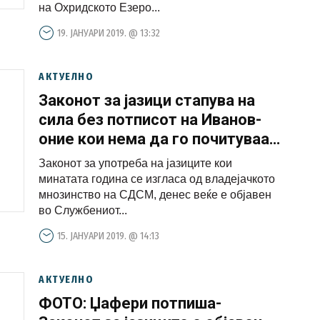
на Охридското Езеро...
19. ЈАНУАРИ 2019. @ 13:32
АКТУЕЛНО
Законот за јазици стапува на
сила без потписот на Иванов-
оние кои нема да го почитуваат
казна до 5 илјади евра!
Законот за употреба на јазиците кои
минатата година се изгласа од владејачкото
мнозинство на СДСМ, денес веќе е објавен
во Службениот...
15. ЈАНУАРИ 2019. @ 14:13
АКТУЕЛНО
ФОТО: Џафери потпиша-