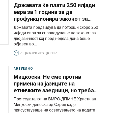
Државата ќе плати 250 илјади
евра за 1 година за да
профункционира законот за
јазици
Државата предвидува да потроши скоро 250
илјади евра за спроведување на законот за
двојазичност кој пред недела дена беше
објавен во...
23. ЈАНУАРИ 2019. @ 01:02
АКТУЕЛНО
Мицкоски: Не сме против
примена на јазиците на
етничките заедници, но треба
да се почитуваат Уставот и
Претседателот на ВМРО-ДПМНЕ Христијан
законите
Мицкоски денеска од Охрид каде
присуствуваше на осветувањето на водите