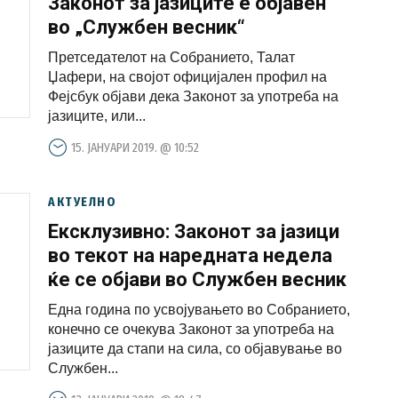
Законот за јазиците е објавен
во „Службен весник“
Претседателот на Собранието, Талат
Џафери, на својот официјален профил на
Фејсбук објави дека Законот за употреба на
јазиците, или...
15. ЈАНУАРИ 2019. @ 10:52
АКТУЕЛНО
Ексклузивно: Законот за јазици
во текот на наредната недела
ќе се објави во Службен весник
Една година по усвојувањето во Собранието,
конечно се очекува Законот за употреба на
јазиците да стапи на сила, со објавување во
Службен...