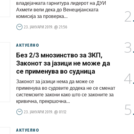
Османи уверува дека Законот е
владејачката гарнитура лидерот на ДУИ
2
подготвен од нив
Ахмети вели дека до Венецијанската
комисија за проверка...
23. ЈАНУАРИ 2019. @ 21:56
3
АКТУЕЛНО
Без 2/3 мнозинство за ЗКП,
Законот за јазици не може да
се применува во судница
4
Законот за јазици нема да може се
применува во судовите додека не се сменат
системските закони како што се законите за
кривична, прекршочна...
5
23. ЈАНУАРИ 2019. @ 01:12
АКТУЕЛНО