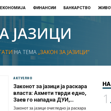
ЕКОНОМИЈА
ФИНАНСИИ
БАНКАРСТВО
ЖИВО
А ЈАЗИЦИ
ТАТИ
НА ТЕМА
„ЗАКОН ЗА ЈАЗИЦИ“
АКТУЕЛНО
НА
Законот за јазици ја раскара
власта: Ахмети тврди едно,
1
Заев го нападна ДУИ,
Бошњаковски демантира криза,
Законот за јазици очигледно ја раскара