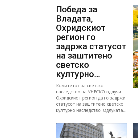
Победа за
Владата,
Охридскиот
регион го
задржа статусот
на заштитено
светско
културно
наследство
Комитетот за светско
наследство на УНЕСКО одлучи
Охридскиот регион да го задржи
статусот на заштитено светско
културно наследство. Одлуката...