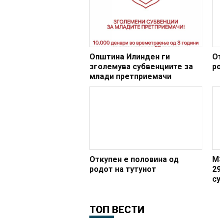
Општина Илинден ги
О
зголемува субвенциите за
р
млади претприемачи
Откупен е половина од
М
родот на тутунот
2
с
м
ТОП ВЕСТИ