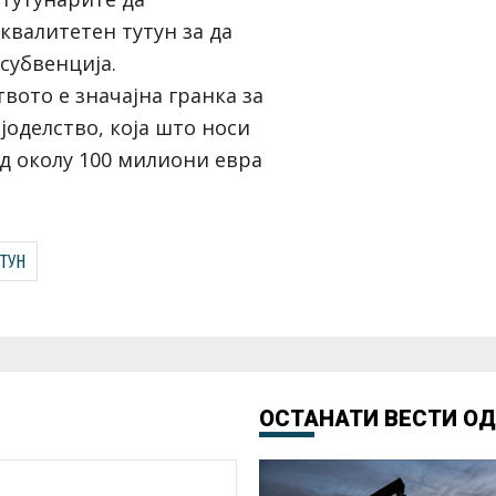
квалитетен тутун за да
субвенција.
вото е значајна гранка за
јоделство, која што носи
д околу 100 милиони евра
УТУН
ОСТАНАТИ ВЕСТИ О