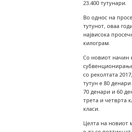
23.400 тутунари.
Во однос на прос
тутунот, оваа год
највисока просечн
килограм.
Со новиот начин 
субвенционирање 
со реколтата 2017
тутун е 80 денари
70 денари и 60 де
трета и четврта к
класи.
Целта на новиот
е да се поттикнат