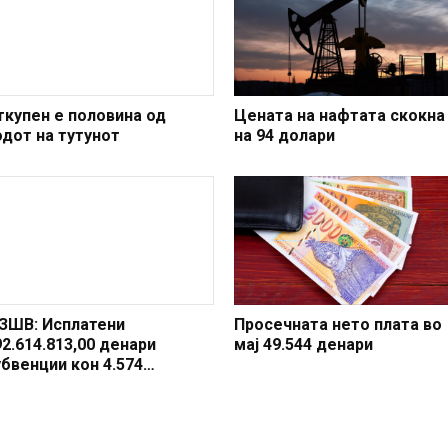
ткупен е половина од
Цената на нафтата скокна
одот на тутунот
на 94 долари
ЗШВ: Исплатени
Просечната нето плата во
92.614.813,00 денари
мај 49.544 денари
убвенции кон 4.574
лекопроизводители