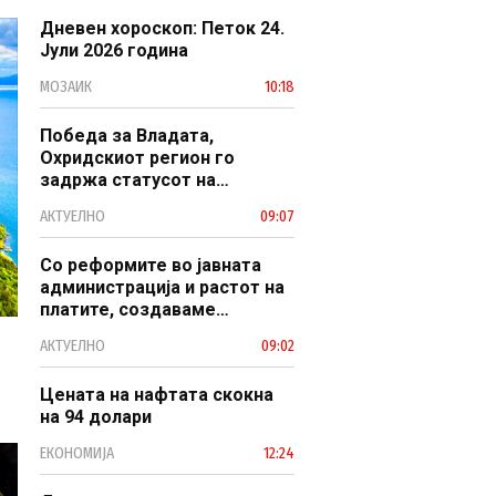
Дневен хороскоп: Петок 24.
Јули 2026 година
МОЗАИК
10:18
Победа за Владата,
Охридскиот регион го
задржа статусот на
заштитено светско културно
АКТУЕЛНО
09:07
наследство
Со реформите во јавната
администрација и растот на
платите, создаваме
професионален, ефикасен и
АКТУЕЛНО
09:02
модерен јавен сектор
Цената на нафтата скокна
на 94 долари
ЕКОНОМИЈА
12:24