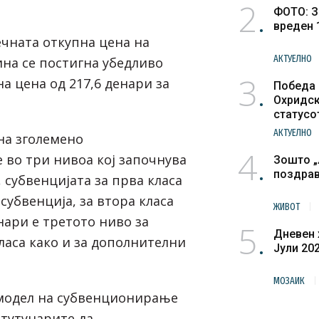
2
ФОТО: З
вреден 
ечната откупна цена на
АКТУЕЛНО
ина се постигна убедливо
3
а цена од 217,6 денари за
Победа 
Охридск
статусо
културн
АКТУЕЛНО
на зголемено
4
во три нивоа кој започнува
Зошто „
поздра
, субвенцијата за прва класа
 субвенција, за втора класа
ЖИВОТ
нари е третото ниво за
5
Дневен 
ласа како и за дополнителни
Јули 20
МОЗАИК
 модел на субвенционирање
 тутунарите да