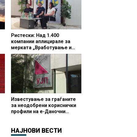
Ристески: Над 1.400
компании аплицирале за
мерката „Вработување и
раст“, во Делчево 44 фирми
бараат поддршка за 65 нови
вработувања
Известување за граѓаните
за неодобрени кориснички
профили на е-Даночни
услуги
НАЈНОВИ ВЕСТИ