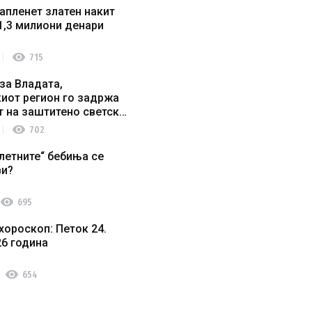
апленет златен накит
1,3 милиони денари
visibility
715
за Владата,
иот регион го задржа
т на заштитено светско
о наследство
visibility
702
летните“ бебиња се
ви?
visibility
695
хороскоп: Петок 24.
26 година
visibility
654