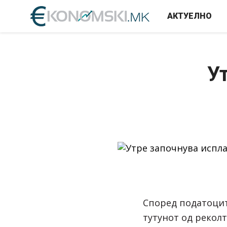
АКТУЕЛНО
Ут
Според податоцит
тутунот од реколт