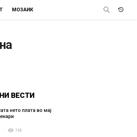
Т
МОЗАИК
 на
НИ
ВЕСТИ
ата нето плата во мај
денари
visibility
718