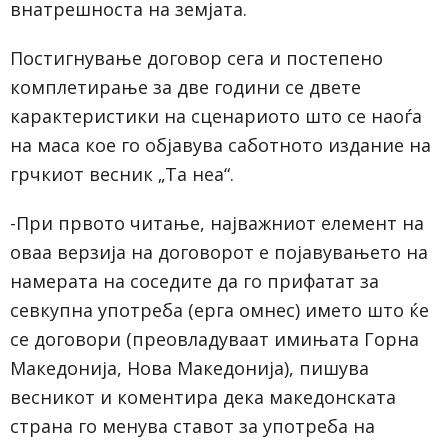
внатрешноста на земјата.
Постигнување договор сега и постепено
комплетирање за две години се двете
карактеристики на сценариото што се наоѓа
на маса кое го објавува саботното издание на
грчкиот весник „Та неа“.
-При првото читање, најважниот елемент на
оваа верзија на договорот е појавувањето на
намерата на соседите да го прифатат за
севкупна употреба (ерга омнес) името што ќе
се договори (преовладуваат имињата Горна
Македонија, Нова Македонија), пишува
весникот и коментира дека македонската
страна го менува ставот за употреба на