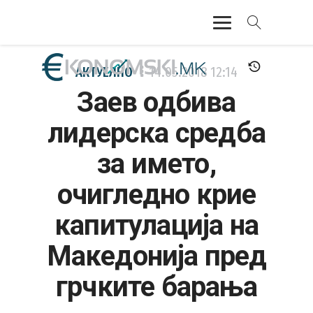
АКТУЕЛНО
АКТУЕЛНО
14.05.2018
12:14
Заев одбива
ЕКОНОМИЈА
лидерска средба
ФИНАНСИИ
за името,
БАНКАРСТВО
очигледно крие
ЖИВОТ
капитулација на
МОЗАИК
Македонија пред
грчките барања