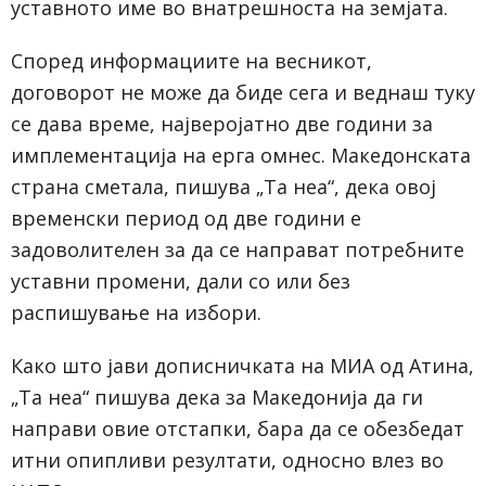
уставното име во внатрешноста на земјата.
Според информациите на весникот,
договорот не може да биде сега и веднаш туку
се дава време, најверојатно две години за
имплементација на ерга омнес. Македонската
страна сметала, пишува „Та неа“, дека овој
временски период од две години е
задоволителен за да се направат потребните
уставни промени, дали со или без
распишување на избори.
Како што јави дописничката на МИА од Атина,
„Та неа“ пишува дека за Македонија да ги
направи овие отстапки, бара да се обезбедат
итни опипливи резултати, односно влез во