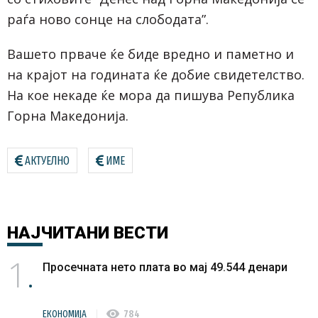
раѓа ново сонце на слободата”.
Вашето прваче ќе биде вредно и паметно и
на крајот на годината ќе добие свидетелство.
На кое некаде ќе мора да пишува Република
Горна Македонија.
АКТУЕЛНО
ИМЕ
НАЈЧИТАНИ
ВЕСТИ
1
Просечната нето плата во мај 49.544 денари
visibility
ЕКОНОМИЈА
784