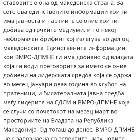
ставовите е она од македонска страна. За
сето ова единствените информации кои ги
има јавноста и партиите се оние кои ги
добива од грчките медиуми, и по некој
неформален брифинг кој излегува во дел од
македонските. Единствените информации
кои ВМРО-ДПМНЕ ги има добиено од владата
која ги води преговорите за името се оние
добиени на лидерската средба која се одржа
во месец јануари оваа година во клубот на
пратеници, и билатералната јавна средба
меѓу лидерите на СДСМ и ВМРО-ДПМНЕ која
се случи со почетокот на месец март во
просториите на Владата на Република
Македонија. Од тогаш до денес, ВМРО-ДПМНЕ
не е запознаена со аспектите ниту новите