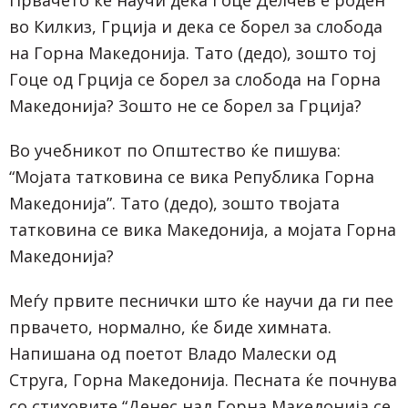
Првачето ќе научи дека Гоце Делчев е роден
во Килкиз, Грција и дека се борел за слобода
на Горна Македонија. Тато (дедо), зошто тој
Гоце од Грција се борел за слобода на Горна
Македонија? Зошто не се борел за Грција?
Во учебникот по Општество ќе пишува:
“Мојата татковина се вика Република Горна
Македонија”. Тато (дедо), зошто твојата
татковина се вика Македонија, а мојата Горна
Македонија?
Меѓу првите песнички што ќе научи да ги пее
првачето, нормално, ќе биде химната.
Напишана од поетот Владо Малески од
Струга, Горна Македонија. Песната ќе почнува
со стиховите “Денес над Горна Македонија се