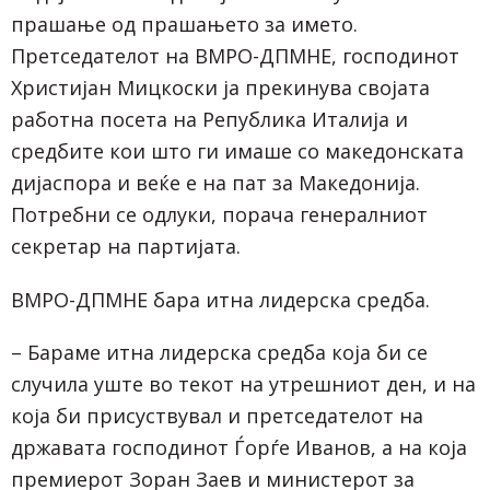
прашање од прашањето за името.
Претседателот на ВМРО-ДПМНЕ, господинот
Христијан Мицкоски ја прекинува својата
работна посета на Република Италија и
средбите кои што ги имаше со македонската
дијаспора и веќе е на пат за Македонија.
Потребни се одлуки, порача генералниот
секретар на партијата.
ВМРО-ДПМНЕ бара итна лидерска средба.
– Бараме итна лидерска средба која би се
случила уште во текот на утрешниот ден, и на
која би присуствувал и претседателот на
државата господинот Ѓорѓе Иванов, а на која
премиерот Зоран Заев и министерот за