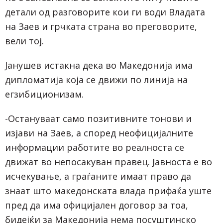
детали од разговорите кои ги води Владата
на Заев и грчката страна во преговорите,
вели тој.
Јанушев истакна дека во Македонија има
дипломатија која се движи по линија на
егзибиционизам.
-Остануваат само позитивните тонови и
изјави на Заев, а според неофицијалните
информации работите во реалноста се
движат во непосакуван правец. Јавноста е во
исчекување, а граѓаните имаат право да
знаат што македонската влада прифаќа уште
пред да има официјален договор за тоа,
бидејќи за Македонија нема посуштинско