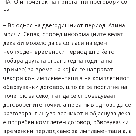
НАТО и почеток на пристапни преговори со
ЕУ.
– Во однос на двегодишниот период, Атина
молчи. Сепак, според информациите велат
дека би можело да се согласи на еден
неопходен временски период што ќе го
побара другата страна (една година на
пример) за време на кој ќе се направат
чекори кон имплементација на комплетниот
обврзувачки договор, што ќе се постигне на
почеток, за секој пат да се спроведуваат
договорените точки, а не за нив одново да се
разговара, пишува весникот и објаснува дека
е потребен комплетен договор, обврзувачки
временски период само за имплементација, а