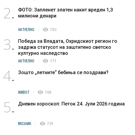
2
ФОТО: Запленет златен накит вреден 1,3
милиони денари
visibility
АКТУЕЛНО
783
3
Победа за Владата, Охридскиот регион го
задржа статусот на заштитено светско
културно наследство
visibility
АКТУЕЛНО
771
4
Зошто „летните“ бебиња се поздрави?
visibility
ЖИВОТ
768
5
Дневен хороскоп: Петок 24. Јули 2026 година
visibility
МОЗАИК
729