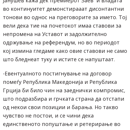
Јанушев кажа дек премиерот Заев и владата
во континуитет демонстирааат дисонтантни
тонови во однос на преговорите за името. Тој
вели дека тие на почетокот имаа ставови за
непромена на Уставот и задолжително
одржување на референдум, но во периодот
кој измина гледаме како овие ставови не само
што бледнеат туку и истите се напуштаат.
-Евентуалното постигнување на договор
помеѓу Република Македонија и Република
Грција би било чин на заеднички компромис,
што подразбира и грчката страна да отстапи
од некои свои позиции и барања. Но такво
чувство не постои, и се чини дека
единственото попуштање и ретерирање во