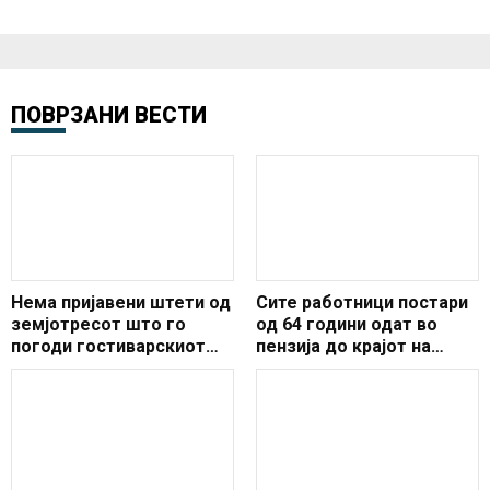
ПОВРЗАНИ ВЕСТИ
Нема пријавени штети од
Сите работници постари
земјотресот што го
од 64 години одат во
погоди гостиварскиот
пензија до крајот на
регион
2021- исклучок ќе има
само во овие две
професии!