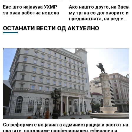
Еве што најавува УХМР
Ако ништо друго, на Заев
за оваа работна недела
му тргна со договорите и
предавствата, на ред е
Гоце Делчев и
ОСТАНАТИ ВЕСТИ ОД
АКТУЕЛНО
историјата
Со реформите во јавната администрација и растот на
платите, создаваме професионален, ефикасен и