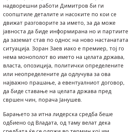
надворешни работи Димитров би ги
соопштиле деталите и насоките по кои се
движат разговорите за името, за да може
јавноста да биде информирана но и партиите
да заземат став по однос на ново настанатата
ситуација. Зоран Заев иако е премиер, тој го
нема монополот во името на целата држава,
власта, опозиција, политички определените
или неопределените да одлучува за ова
најважно прашање, а евентуалниот договор,
да биде ставање на целата држава пред
свршен чин, порача Јанушев.
Барањето за итна лидерска средба беше
одбиено од Владата, од таму велат дека
средбата ќе се одржи во термин кој им