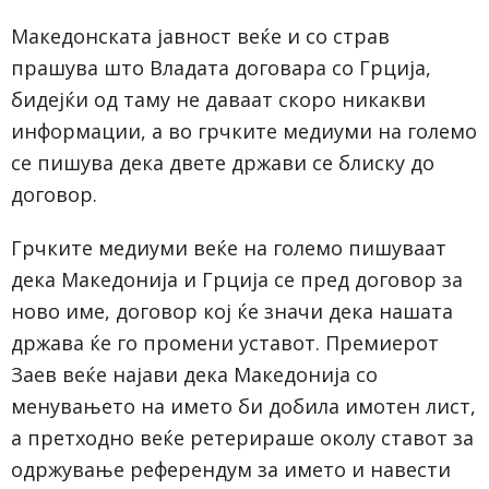
Македонската јавност веќе и со страв
прашува што Владата договара со Грција,
бидејќи од таму не даваат скоро никакви
информации, а во грчките медиуми на големо
се пишува дека двете држави се блиску до
договор.
Грчките медиуми веќе на големо пишуваат
дека Македонија и Грција се пред договор за
ново име, договор кој ќе значи дека нашата
држава ќе го промени уставот. Премиерот
Заев веќе најави дека Македонија со
менувањето на името би добила имотен лист,
а претходно веќе ретерираше околу ставот за
одржување референдум за името и навести