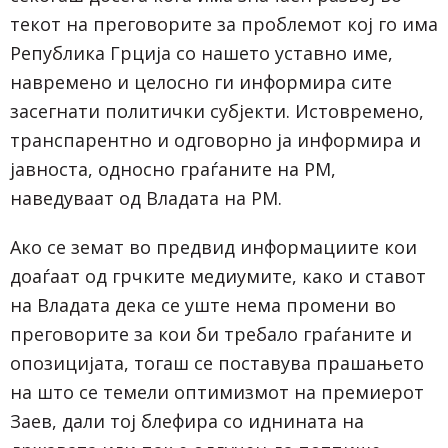
текот на преговорите за проблемот кој го има
Република Грција со нашето уставно име,
навремено и целосно ги информира сите
засегнати политички субјекти. Истовремено,
транспарентно и одговорно ја информира и
јавноста, односно граѓаните на РМ,
наведуваат од Владата на РМ.
Ако се земат во предвид информациите кои
доаѓаат од грчките медиумите, како и ставот
на Владата дека се уште нема промени во
преговорите за кои би требало граѓаните и
опозицијата, тогаш се поставува прашањето
на што се темели оптимизмот на премиерот
Заев, дали тој блефира со иднината на