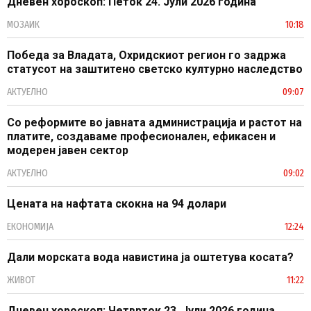
Дневен хороскоп: Петок 24. Јули 2026 година
МОЗАИК
10:18
Победа за Владата, Охридскиот регион го задржа
статусот на заштитено светско културно наследство
АКТУЕЛНО
09:07
Со реформите во јавната администрација и растот на
платите, создаваме професионален, ефикасен и
модерен јавен сектор
АКТУЕЛНО
09:02
Цената на нафтата скокна на 94 долари
ЕКОНОМИЈА
12:24
Дали морската вода навистина ја оштетува косата?
ЖИВОТ
11:22
Дневен хороскоп: Четврток 23. Јули 2026 година