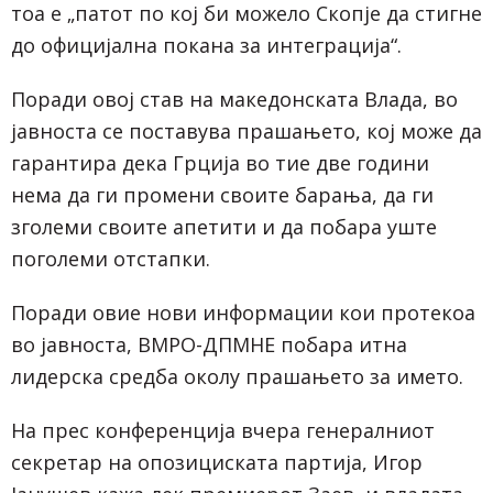
тоа е „патот по кој би можело Скопје да стигне
до официјална покана за интеграција“.
Поради овој став на македонската Влада, во
јавноста се поставува прашањето, кој може да
гарантира дека Грција во тие две години
нема да ги промени своите барања, да ги
зголеми своите апетити и да побара уште
поголеми отстапки.
Поради овие нови информации кои протекоа
во јавноста, ВМРО-ДПМНЕ побара итна
лидерска средба околу прашањето за името.
На прес конференција вчера генералниот
секретар на опозициската партија, Игор