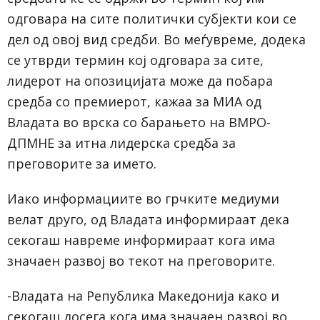
одговара на сите политички субјекти кои се
дел од овој вид средби. Во меѓувреме, додека
се утврди термин кој одговара за сите,
лидерот на опозицијата може да побара
средба со премиерот, кажаа за МИА од
Владата во врска со барањето на ВМРО-
ДПМНЕ за итна лидерска средба за
преговорите за името.
Иако информациите во грчките медиуми
велат друго, од Владата информираат дека
секогаш навреме информираат кога има
значаен развој во текот на преговорите.
-Владата на Република Македонија како и
секогаш досега кога има значаен развој во