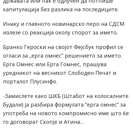
државата или пак е одлучен да потпише
капитулација без разлика на последиците.
Инаку и главното новинарско перо на СДСМ
излезе со реакција околу спорот за името.
Бранко Героски на својот Фејсбук профил се
огласи за „ерга омнес“ решението за името.
Ерга Омнес или Ерга Гомнес, прашува
уредникот на весникот Слободен Печат и
порталот Плусинфо.
-Замислете како ШКБ (Штабот на колосалните
будали) ја разбира формулата “ерга омнес” за
употреба на новото компромисно име што ќе
го договорат Скопје и Атина…