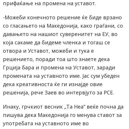
прифаќање на промена на уставот.
-Можеби конечното решение ќе биде врзано
со гласањето на Македонија, како граѓани, со
давањето на нашиот суверенитет на ЕУ, во
која сакаме да бидеме членка и тогаш се
отвора и Уставот, можеби и тука е
решението, поради тоа што знаете дека
Грција бара и промена на Уставот, заради
промената на уставното име. Јас сум убеден
дека креативноста ќе ги изнајде овие
решенија, рече Заев во интервјуто за РСЕ.
Инаку, грчкиот весник „Та Неа“ веќе почна да
пишува дека Македонија го менува ставот за
употребата на уставното име во