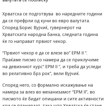
Хрватска се подготвува во наредните години
да се префрли од куни во евро валутата.
Според Борис Вујчиќ, гувернерот на
Хрватската народна банка, следната година
ќе го направат првиот чекор.
“Првиот чекор е да се влезе во” ЕРМ II “.
Праќаме писмо со намера да се приклучиме
на девизниот курс” ЕРМ II “, и треба да уследи
во релативно брз рок”, вели Вујчиќ.
Според него, со формално искажување на
намера за влез во механизамот “ЕРМ II”, во
писмото ќе бидат опишани и сите активности
кои се планираат, така што Хрватска ќе стане