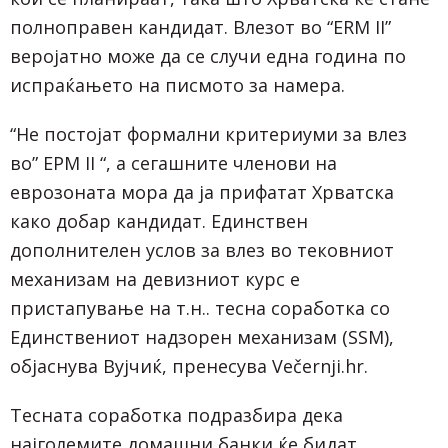
полноправен кандидат. Влезот во “ERM II”
веројатно може да се случи една година по
испраќањето на писмото за намера.
“Не постојат формални критериуми за влез
во” ЕРМ II “, а сегашните членови на
еврозоната мора да ја прифатат Хрватска
како добар кандидат. Единствен
дополнителен услов за влез во тековниот
механизам на девизниот курс е
пристапување на т.н.. тесна соработка со
Единствениот надзорен механизам (SSM),
објаснува Вујчиќ, пренесува Večernji.hr.
Тесната соработка подразбира дека
најголемите домашни банки ќе бидат