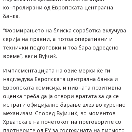
контролирани од Европската централна
банка.
“Формирањето на блиска соработка вклучува
серија на правни, а потоа оперативни и
технички подготовки и тоа бара одредено
време”, вели Вујчиќ.
Имплементацијата на овие мерки ќе ги
надгледува Европската централна банка и
Европската комисија, и нивната позитивна
оценка треба да ја отвори вратата за да се
испрати официјално барање влез во курсниот
механизам. Според Вујичиќ, во моментов
Хрватска е на почетокот на преговорите со
партнерите од ЕУ за содржината на писмото