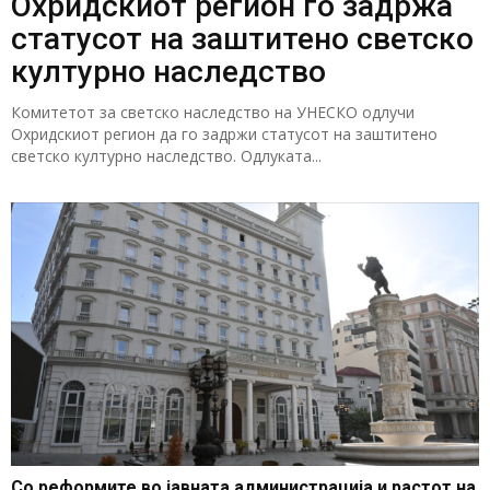
Охридскиот регион го задржа
статусот на заштитено светско
културно наследство
Комитетот за светско наследство на УНЕСКО одлучи
Охридскиот регион да го задржи статусот на заштитено
светско културно наследство. Одлуката...
Со реформите во јавната администрација и растот на