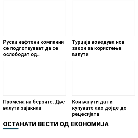
Руски нафтени компании
Турција воведува нов
се подготвуваат да се
закон за користење
ослободат од
валути
американскиот долар во
корист на еврото и
другите валути
Промена на берзите: Две
Кои валути да ги
валути зајакнаа
купувате ако дојде до
рецесијата
ОСТАНАТИ ВЕСТИ ОД
ЕКОНОМИЈА