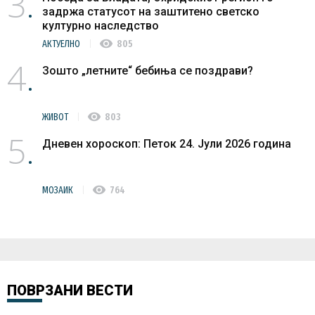
3
задржа статусот на заштитено светско
културно наследство
visibility
АКТУЕЛНО
805
4
Зошто „летните“ бебиња се поздрави?
visibility
ЖИВОТ
803
5
Дневен хороскоп: Петок 24. Јули 2026 година
visibility
МОЗАИК
764
ПОВРЗАНИ ВЕСТИ