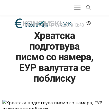
АКТУЕЛНО
ЕКОНОМИЈА
17.12.2018
13:43
Хрватска
ЕКОНОМИЈА
подготвува
ФИНАНСИИ
писмо со намера,
БАНКАРСТВО
ЕУР валутата се
ЖИВОТ
поблиску
МОЗАИК