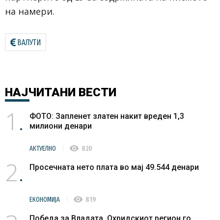
на намери.
ВАЛУТИ
НАЈЧИТАНИ
ВЕСТИ
1
ФОТО: Запленет златен накит вреден 1,3
милиони денари
visibility
АКТУЕЛНО
820
2
Просечната нето плата во мај 49.544 денари
visibility
ЕКОНОМИЈА
819
Победа за Владата, Охридскиот регион го