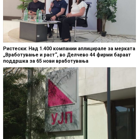
Ристески: Над 1.400 компании аплицирале за мерката
„Вработување и раст“, во Делчево 44 фирми бараат
поддршка за 65 нови вработувања