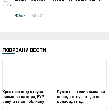
5
visibility
МОЗАИК
727
ПОВРЗАНИ ВЕСТИ
Хрватска подготвува
Руски нафтени компании
писмо со намера, ЕУР
се подготвуваат да се
валутата се поблиску
ослободат од
американскиот долар во