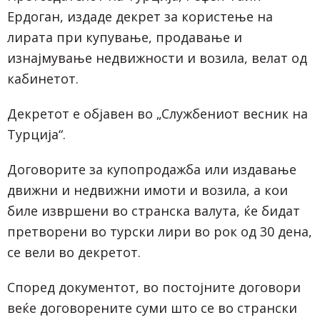
Ердоган, издаде декрет за користење на
лирата при купување, продавање и
изнајмување недвижности и возила, велат од
кабинетот.
Декретот е објавен во „Службениот весник на
Турција“.
Договорите за купопродажба или издавање
движни и недвижни имоти и возила, а кои
биле извршени во странска валута, ќе бидат
претворени во турски лири во рок од 30 дена,
се вели во декретот.
Според документот, во постојните договори
веќе договорените суми што се во странски