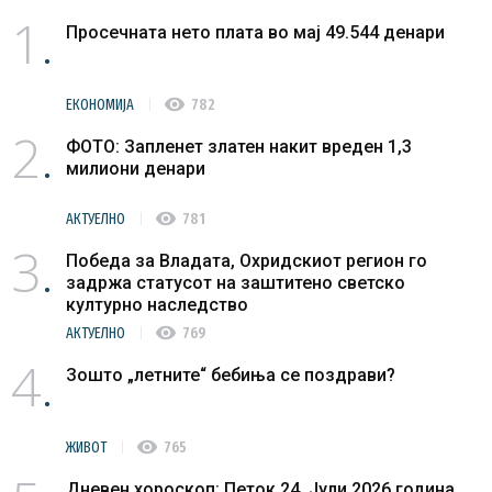
1
Просечната нето плата во мај 49.544 денари
visibility
ЕКОНОМИЈА
782
2
ФОТО: Запленет златен накит вреден 1,3
милиони денари
visibility
АКТУЕЛНО
781
3
Победа за Владата, Охридскиот регион го
задржа статусот на заштитено светско
културно наследство
visibility
АКТУЕЛНО
769
4
Зошто „летните“ бебиња се поздрави?
visibility
ЖИВОТ
765
Дневен хороскоп: Петок 24. Јули 2026 година