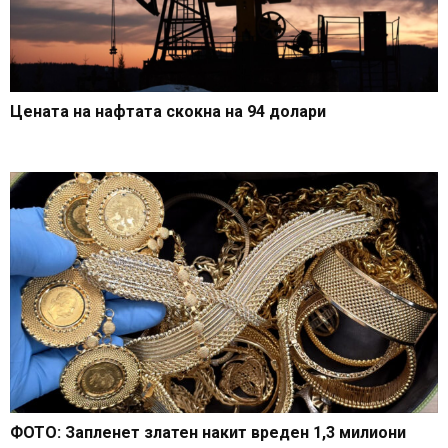
Цената на нафтата скокна на 94 долари
ФОТО: Запленет златен накит вреден 1,3 милиони