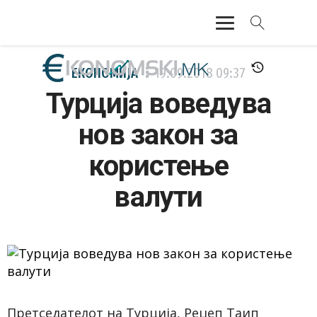
АКТУЕЛНО
ЕКОНОМИЈА
19.09.2018
09:37
Турција воведува
ЕКОНОМИЈА
нов закон за
ФИНАНСИИ
користење
БАНКАРСТВО
валути
ЖИВОТ
МОЗАИК
Претседателот на Турција, Реџеп Таип