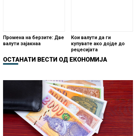
корист на еврото и
другите валути
Промена на берзите: Две
Кои валути да ги
валути зајакнаа
купувате ако дојде до
рецесијата
ОСТАНАТИ ВЕСТИ ОД
ЕКОНОМИЈА