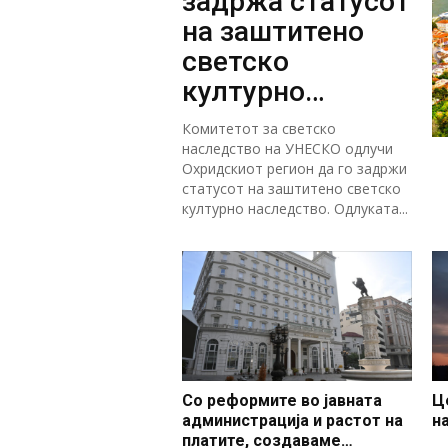
задржа статусот
на заштитено
светско
културно
наследство
Комитетот за светско
наследство на УНЕСКО одлучи
Охридскиот регион да го задржи
статусот на заштитено светско
културно наследство. Одлуката...
Со реформите во јавната
Ц
администрација и растот на
н
платите, создаваме