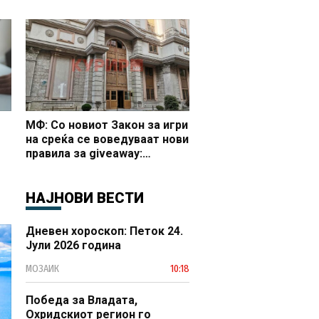
 и
МФ: Со новиот Закон за игри
на среќа се воведуваат нови
правила за giveaway:
Дозвола, надоместок и
јасно утврдени услови за
организирање
НАЈНОВИ ВЕСТИ
Дневен хороскоп: Петок 24.
Јули 2026 година
МОЗАИК
10:18
Победа за Владата,
Охридскиот регион го