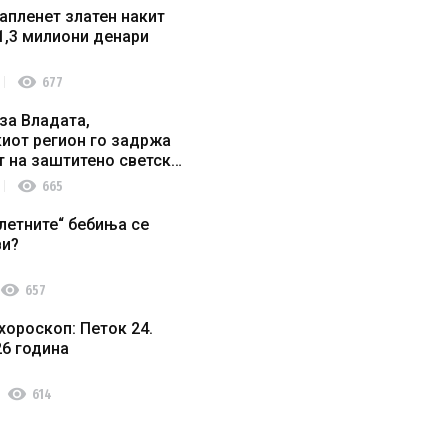
апленет златен накит
1,3 милиони денари
visibility
677
за Владата,
иот регион го задржа
т на заштитено светско
о наследство
visibility
665
летните“ бебиња се
ви?
visibility
657
хороскоп: Петок 24.
26 година
visibility
614