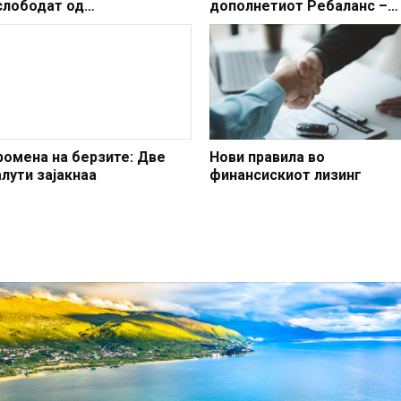
слободат од
дополнетиот Ребаланс –
мериканскиот долар во
обезбедени средства и за
орист на еврото и другите
поддршка на земјоделките
алути
жртвите на семејно и
родово насилство
ромена на берзите: Две
Нови правила во
алути зајакнаа
финансискиот лизинг