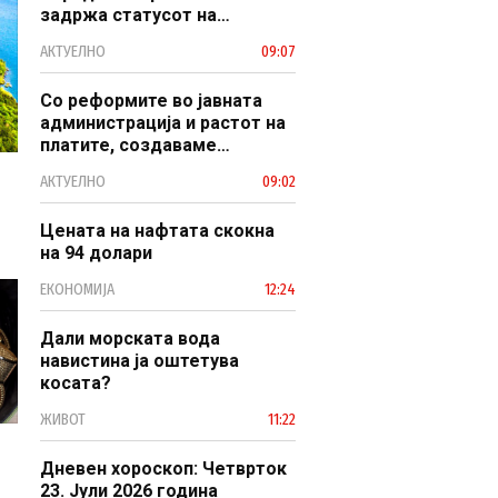
задржа статусот на
заштитено светско културно
АКТУЕЛНО
09:07
наследство
Со реформите во јавната
администрација и растот на
платите, создаваме
професионален, ефикасен и
АКТУЕЛНО
09:02
модерен јавен сектор
Цената на нафтата скокна
на 94 долари
ЕКОНОМИЈА
12:24
Дали морската вода
навистина ја оштетува
косата?
ЖИВОТ
11:22
Дневен хороскоп: Четврток
23. Јули 2026 година