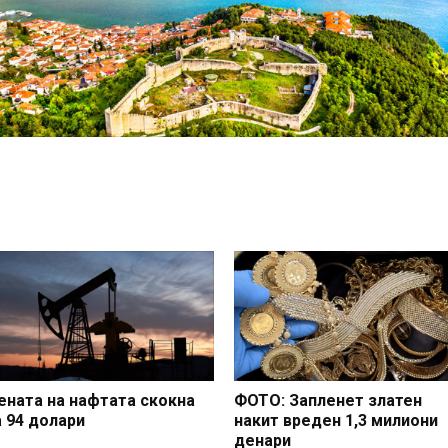
ената на нафтата скокна
ФОТО: Запленет златен
а 94 долари
накит вреден 1,3 милиони
денари