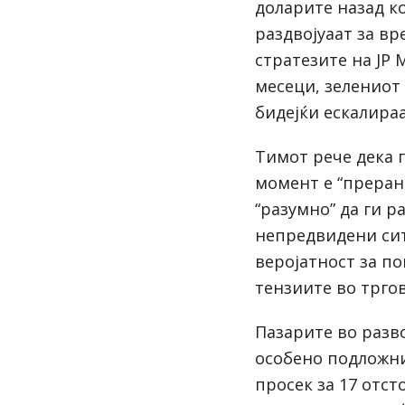
доларите назад к
раздвојуаат за вр
стратезите на JP 
месеци, зелениот
бидејќи ескалираа
Тимот рече дека г
момент е “прерано
“разумно” да ги р
непредвидени сит
веројатност за п
тензиите во тргов
Пазарите во разво
особено подложни
просек за 17 отст