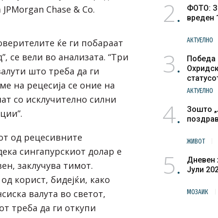
2
JPMorgan Chase & Co.
ФОТО: З
вреден 
АКТУЕЛНО
доверителите ќе ги побараат
3
”, се вели во анализата. “Три
Победа 
Охридск
алути што треба да ги
статусо
ме на рецесија се оние на
културн
АКТУЕЛНО
лат со исклучително силни
4
Зошто „
ции”.
поздра
иот од рецесивните
ЖИВОТ
ека сингапурскиот долар е
5
Дневен 
ен, заклучува тимот.
Јули 20
 од корист, бидејќи, како
сиска валута во светот,
МОЗАИК
от треба да ги откупи