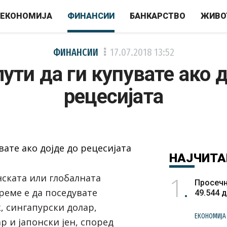
ЕКОНОМИЈА
ФИНАНСИИ
БАНКАРСТВО
ЖИВО
ФИНАНСИИ
17.07.2018
13:52
ути да ги купувате ако 
рецесијата
НАЈЧИТА
1
ската или глобалната
Просечн
реме е да поседувате
49.544 
, сингапурски долар,
ЕКОНОМИЈА
 и јапонски јен, според