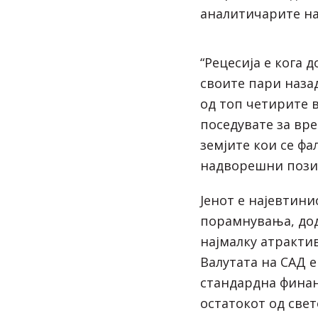
аналитичарите на 
“Рецесија е кога 
своите пари назад
од топ четирите в
поседувате за вре
земјите кои се фа
надворешни пози
Јенот е најевтин
порамнувања, дод
најмалку атрактив
Валутата на САД е
стандардна финан
остатокот од свет