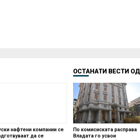
ОСТАНАТИ ВЕСТИ О
уски нафтени компании се
По комисиската расправа
одготвуваат да се
Владата го усвои