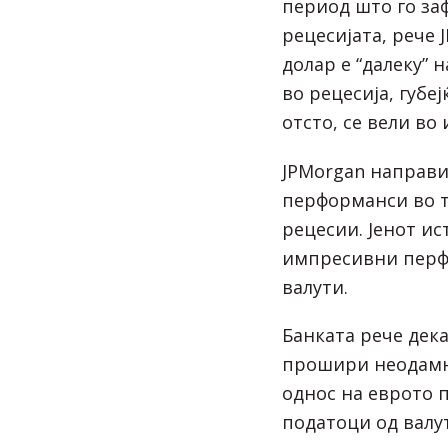
период што го за
рецесијата, рече 
долар е “далеку” 
во рецесија, губеј
отсто, се вели во
JPMorgan направи
перформанси во т
рецесии. Јенот и
импресивни перф
валути.
Банката рече дека
прошири неодам
однос на еврото 
податоци од валут