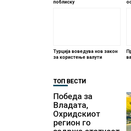
поблиску
о
а
к
в
Турција воведува нов закон
П
за користење валути
в
ТОП ВЕСТИ
Победа за
Владата,
Охридскиот
регион го