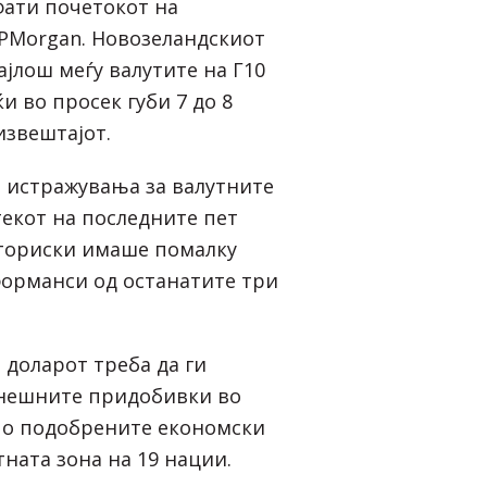
фати почетокот на
JPMorgan. Новозеландскиот
најлош меѓу валутите на Г10
ќи во просек губи 7 до 8
 извештајот.
 истражувања за валутните
екот на последните пет
сториски имаше помалку
орманси од останатите три
 доларот треба да ги
нешните придобивки во
по подобрените економски
ната зона на 19 нации.