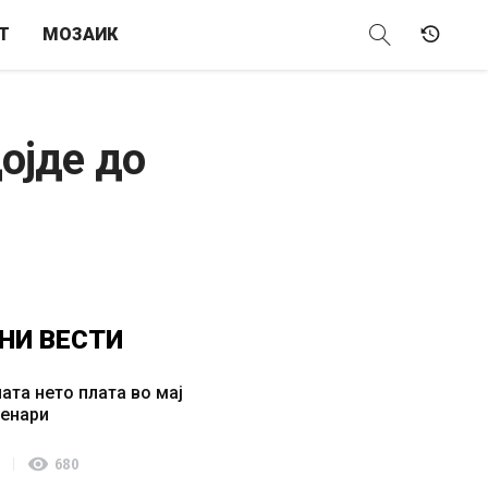
Т
МОЗАИК
дојде до
НИ
ВЕСТИ
ата нето плата во мај
денари
visibility
680