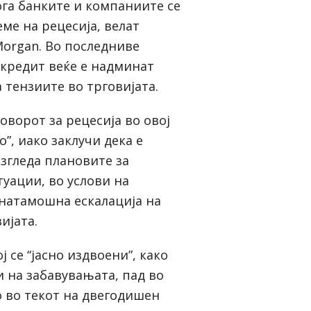
ога банките и компаниите се
еме на рецесија, велат
Morgan. Во последниве
 кредит веќе е надминат
 тензиите во трговијата.
оворот за рецесија во овој
”, иако заклучи дека е
азгледа плановите за
уации, во услови на
онатамошна ескалација на
ијата.
ј се “јасно издвоени”, како
 на забавувањата, пад во
о во текот на двегодишен