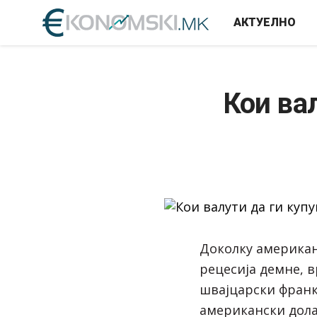
АКТУЕЛНО
Кои вал
Доколку американ
рецесија демне, в
швајцарски франк
американски долар