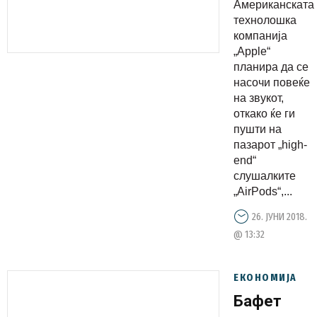
Американската
повисока
технолошка
класа?
компанија
„Apple“
планира да се
насочи повеќе
на звукот,
откако ќе ги
пушти на
пазарот „high-
end“
слушалките
„AirPods“,...
26. ЈУНИ 2018.
@ 13:32
ЕКОНОМИЈА
Бафет