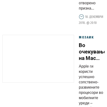
отворено
призна...
10. ДЕКЕМВРИ
2018. @ 20:10
МОЗАИК
Во
очекување
на Mac
компјутери
Apple ги
со
користи
процесори
успешно
сопствено-
од Apple
развиените
процесори во
мобилните
уреди –