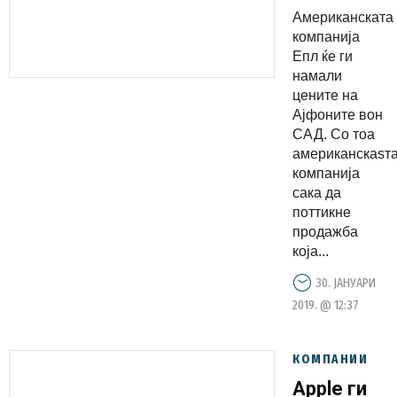
Ајфоните
Американската
компанија
Епл ќе ги
намали
цените на
Ајфоните вон
САД. Со тоа
американскаѕт
компанија
сака да
поттикне
продажба
која...
30. ЈАНУАРИ
2019. @ 12:37
КОМПАНИИ
Apple ги