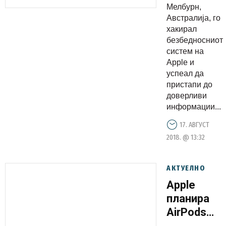
Мелбурн,
пристапи
Австралија, го
до
хакирал
доверливи
безбедносниот
информац
систем на
Apple и
од
успеал да
компанија
пристапи до
доверливи
информации...
17. АВГУСТ
2018. @ 13:32
АКТУЕЛНО
Apple
планира
AirPods
од