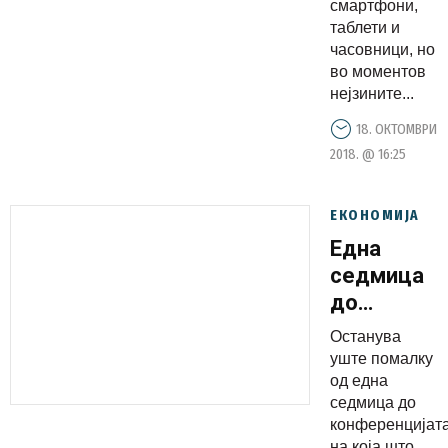
смартфони,
таблети и
часовници, но
во моментов
нејзините...
18. ОКТОМВРИ
2018. @ 16:25
ЕКОНОМИЈА
Eдна
седмица
до
конференц
Останува
на која
уште помалку
што Apple
од една
седмица до
ќе ги
конференцијат
претстави
на која што