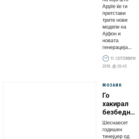
трите
Apple ќе ги
нови
претстави
трите нови
модели
модели на
на Ајфон и
Ајфон и
новата
новата
генерација
генерација...
на
11. СЕПТЕМВРИ
паметниот
2018. @ 20:45
часовник
МОЗАИК
Го
хакирал
безбеднос
систем на
Шеснаесет
Apple и
годишен
успеал да
тинејџер од