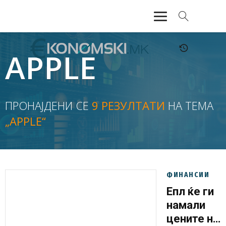
АКТУЕЛНО
APPLE
ЕКОНОМИЈА
ФИНАНСИИ
ПРОНАЈДЕНИ СЕ
9 РЕЗУЛТАТИ
НА ТЕМА
„APPLE“
БАНКАРСТВО
ЖИВОТ
МОЗАИК
ФИНАНСИИ
Епл ќе ги
намали
цените на