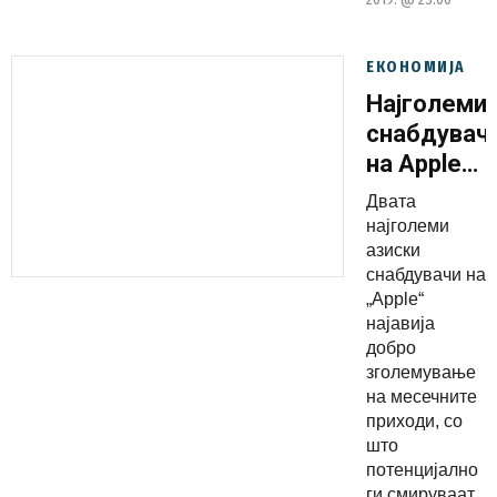
ЕКОНОМИЈА
Најголеми
снабдувач
на Apple
во Азија
Двата
забележаа
најголеми
добри
азиски
снабдувачи на
месечни
„Apple“
резултати
најавија
добро
зголемување
на месечните
приходи, со
што
потенцијално
ги смируваат