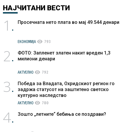
НАЈЧИТАНИ
ВЕСТИ
1
Просечната нето плата во мај 49.544 денари
visibility
ЕКОНОМИЈА
793
2
ФОТО: Запленет златен накит вреден 1,3
милиони денари
visibility
АКТУЕЛНО
792
3
Победа за Владата, Охридскиот регион го
задржа статусот на заштитено светско
културно наследство
visibility
АКТУЕЛНО
780
4
Зошто „летните“ бебиња се поздрави?