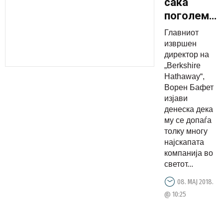
сака
поголем
дел од
Главниот
Apple
извршен
директор на
„Berkshire
Hathaway“,
Ворен Бафет
изјави
денеска дека
му се допаѓа
толку многу
најскапата
компанија во
светот...
08. МАЈ 2018.
@ 10:25