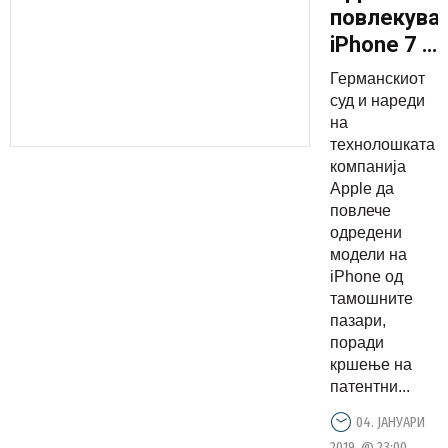
повлекува
iPhone 7 и
8 од
Германскиот
Германија
суд и нареди
на
технолошката
компанија
Apple да
повлече
одредени
модели на
iPhone од
тамошните
пазари,
поради
кршење на
патентни...
04. ЈАНУАРИ
2019. @ 23:00