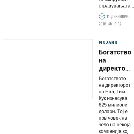
стравувањата...
11. ДЕКЕМВРИ
2018. @ 19:32
МОЗАИК
Богатство
на
директоро
на Епл,
Богатството
Тим Кук
на директорот
изнесува
на Епл, Тим
Кук изнесува
625
625 милиони
милиони
долари. Тој е
долари
прв човек на
чело на некоја
компанија кој